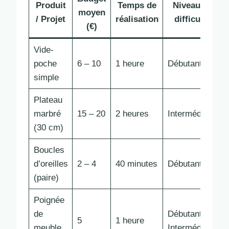
Produit
Temps de
Niveau de
moyen
/ Projet
réalisation
difficulté
(€)
Vide-
poche
6 – 10
1 heure
Débutant
simple
Plateau
marbré
15 – 20
2 heures
Intermédiaire
(30 cm)
Boucles
d’oreilles
2 – 4
40 minutes
Débutant
(paire)
Poignée
de
Débutant –
5
1 heure
meuble
Intermédiaire