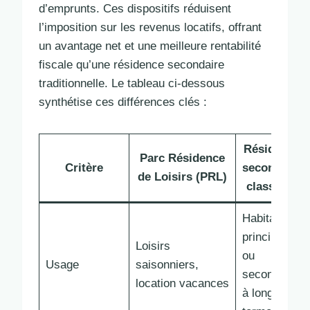
d’emprunts. Ces dispositifs réduisent
l’imposition sur les revenus locatifs, offrant
un avantage net et une meilleure rentabilité
fiscale qu’une résidence secondaire
traditionnelle. Le tableau ci-dessous
synthétise ces différences clés :
Résidence
Parc Résidence
Critère
secondaire
de Loisirs (PRL)
classique
Habitation
principale
Loisirs
ou
Usage
saisonniers,
secondaire
location vacances
à long