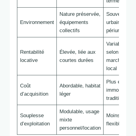
terme
Nature préservée,
Souvent
Environnement
équipements
urbain ou
collectifs
périurbain
Variable
Rentabilité
Élevée, liée aux
selon
locative
courtes durées
marché
local
Plus élevé,
Coût
Abordable, habitat
immobilier
d’acquisition
léger
traditionnel
Modulable, usage
Souplesse
Moins
mixte
d’exploitation
flexible
personnel/location