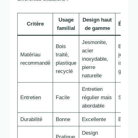
Usage
Design haut
Critère
Écologie
familial
de gamme
Jesmonite,
Bois
Bambou
acier
Matériau
traité,
jesmonit
inoxydable,
recommandé
plastique
issu de 
pierre
recyclé
gérées
naturelle
Entretien
Entretien
Facile
régulier mais
Simple 
abordable
Durabilité
Bonne
Excellente
Bonne
Design
Pratique,