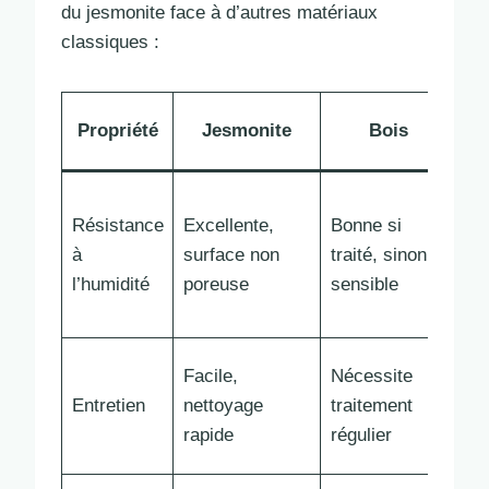
du jesmonite face à d’autres matériaux
classiques :
Propriété
Jesmonite
Bois
Cé
Tr
Résistance
Excellente,
Bonne si
bo
à
surface non
traité, sinon
ma
l’humidité
poreuse
sensible
fra
ch
Si
Facile,
Nécessite
att
Entretien
nettoyage
traitement
au
rapide
régulier
fi