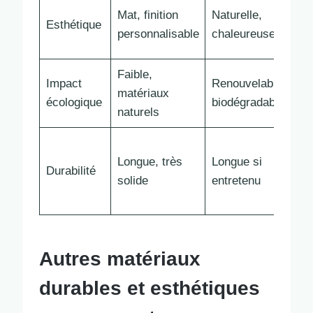
Va
Mat, finition
Naturelle,
Esthétique
co
personnalisable
chaleureuse
mo
Faible,
Impact
Renouvelable,
Én
matériaux
écologique
biodégradable
à 
naturels
Mo
Longue, très
Longue si
Durabilité
fra
solide
entretenu
ch
Autres matériaux
durables et esthétiques