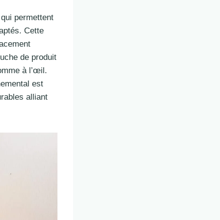
s qui permettent
daptés. Cette
lacement
ouche de produit
omme à l’œil.
nemental est
rables alliant