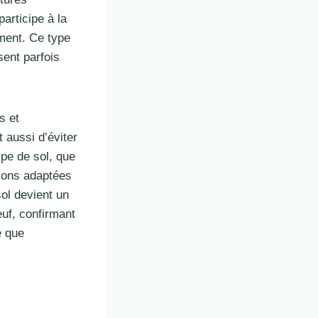
articipe à la
ement. Ce type
sent parfois
s et
 aussi d’éviter
pe de sol, que
utions adaptées
 sol devient un
euf, confirmant
e que