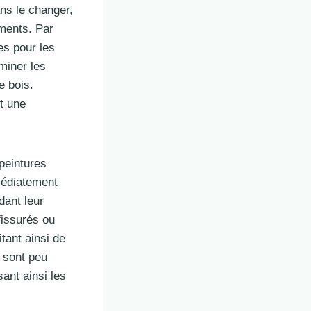
ans le changer,
ements. Par
es pour les
miner les
e bois.
et une
peintures
mmédiatement
dant leur
fissurés ou
tant ainsi de
 sont peu
ant ainsi les