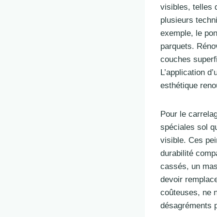
visibles, telle
plusieurs techn
exemple, le pon
parquets. Rénov
couches superfi
L’application d
esthétique ren
Pour le carrela
spéciales sol q
visible. Ces pei
durabilité comp
cassés, un mast
devoir remplace
coûteuses, ne n
désagréments po