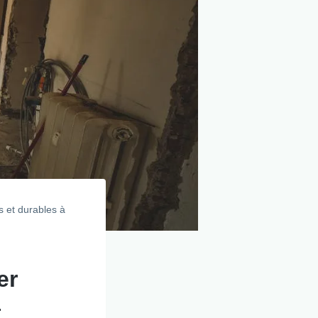
s et durables à
er
t