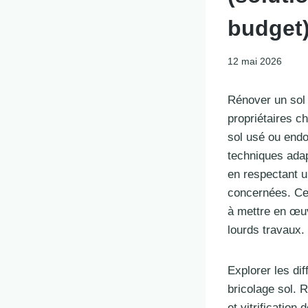
budget
12 mai 2026
Rénover un sol
propriétaires c
sol usé ou endo
techniques ada
en respectant u
concernées. Cet
à mettre en œuv
lourds travaux.
Explorer les dif
bricolage sol. 
et vitrificatio