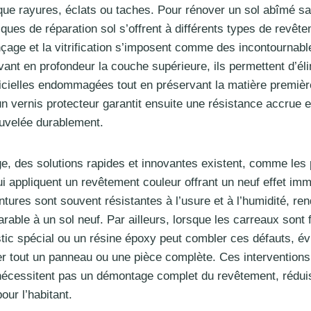
s que rayures, éclats ou taches. Pour rénover un sol abîmé s
iques de réparation sol s’offrent à différents types de revêt
çage et la vitrification s’imposent comme des incontournabl
ant en profondeur la couche supérieure, ils permettent d’éli
cielles endommagées tout en préservant la matière premièr
’un vernis protecteur garantit ensuite une résistance accrue 
ouvelée durablement.
ge, des solutions rapides et innovantes existent, comme les 
ui appliquent un revêtement couleur offrant un neuf effet i
ntures sont souvent résistantes à l’usure et à l’humidité, ren
arable à un sol neuf. Par ailleurs, lorsque les carreaux sont 
ic spécial ou un résine époxy peut combler ces défauts, évi
r tout un panneau ou une pièce complète. Ces interventions
écessitent pas un démontage complet du revêtement, réduis
ur l’habitant.