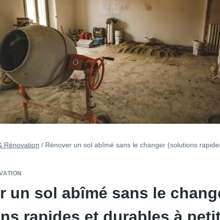
& Rénovation
/
Rénover un sol abîmé sans le changer (solutions rapide
VATION
 un sol abîmé sans le chang
ons rapides et durables à peti