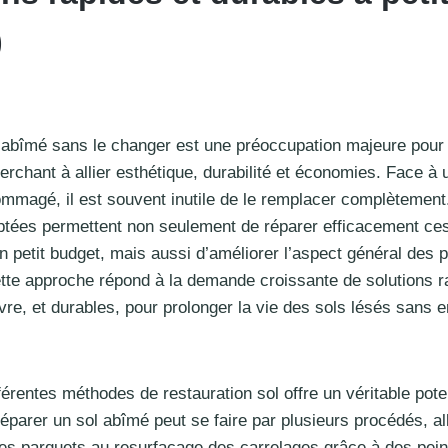
)
 abîmé sans le changer est une préoccupation majeure pou
herchant à allier esthétique, durabilité et économies. Face à
mmagé, il est souvent inutile de le remplacer complètement
ptées permettent non seulement de réparer efficacement ces
n petit budget, mais aussi d’améliorer l’aspect général des 
te approche répond à la demande croissante de solutions ra
re, et durables, pour prolonger la vie des sols lésés sans 
férentes méthodes de restauration sol offre un véritable pote
Réparer un sol abîmé peut se faire par plusieurs procédés, a
n des parquets au resurfaçage des carrelages grâce à des pei