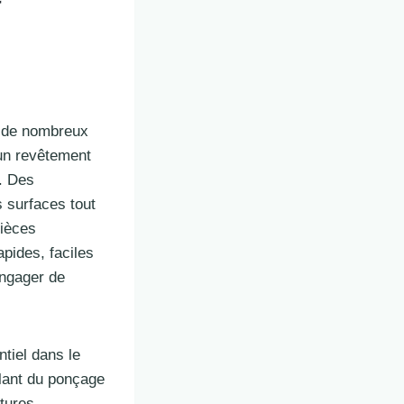
r de nombreux
 un revêtement
. Des
 surfaces tout
pièces
pides, faciles
engager de
ntiel dans le
llant du ponçage
ntures