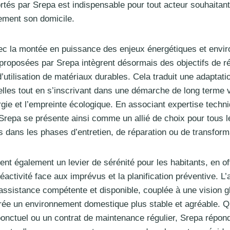
tés par Srepa est indispensable pour tout acteur souhaitant
ement son domicile.
vec la montée en puissance des enjeux énergétiques et env
 proposées par Srepa intègrent désormais des objectifs de r
d’utilisation de matériaux durables. Cela traduit une adaptati
lles tout en s’inscrivant dans une démarche de long terme v
rgie et l’empreinte écologique. En associant expertise techni
Srepa se présente ainsi comme un allié de choix pour tous le
is dans les phases d’entretien, de réparation ou de transform
ent également un levier de sérénité pour les habitants, en of
réactivité face aux imprévus et la planification préventive. 
assistance compétente et disponible, couplée à une vision g
ée un environnement domestique plus stable et agréable. Q
nctuel ou un contrat de maintenance régulier, Srepa répon