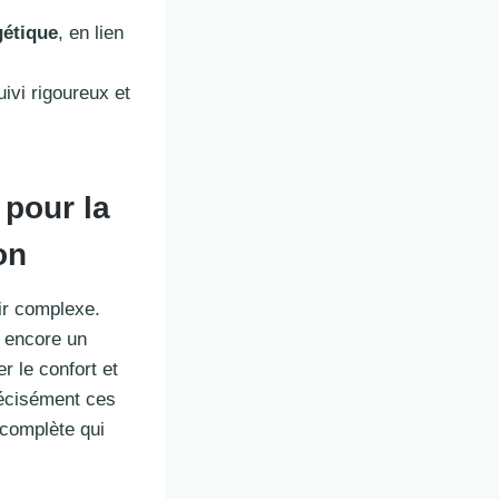
gétique
, en lien
ivi rigoureux et
 pour la
on
ir complexe.
u encore un
er le confort et
récisément ces
 complète qui