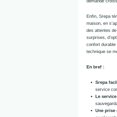
demande croiss
Enfin, Srepa té
maison, en s’ap
des attentes de
surprises, d’op
confort durable
technique se me
En bref :
Srepa faci
service co
Le service
sauvegardan
Une prise 