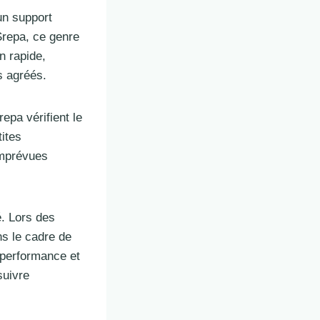
un support
Srepa, ce genre
n rapide,
s agréés.
repa vérifient le
tites
imprévues
é. Lors des
ns le cadre de
 performance et
suivre