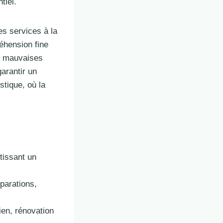
tiel.
es services à la
éhension fine
es mauvaises
arantir un
stique, où la
tissant un
parations,
ien, rénovation