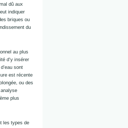
rmal dû aux
eut indiquer
des briques ou
ondissement du
ionnel au plus
ité d’y insérer
 d’eau sont
sure est récente
olongée, ou des
 analyse
blème plus
t les types de