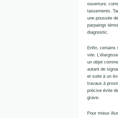
ouverture, com
tassements. Tan
une poussée des
parpaings témo
diagnostic.
Enfin, certains
vite. L’élargiss
un objet comme 
autant de signa
et suite à un 
travaux à proxi
précise évite d
grave.
Pour mieux illu