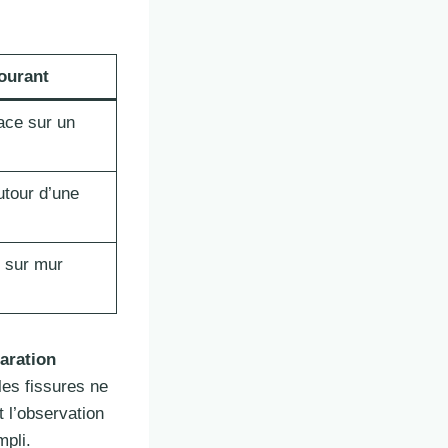
ourant
ace sur un
utour d’une
r sur mur
aration
les fissures ne
 l’observation
mpli.