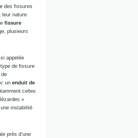
ie des fissures
 leur nature
ne
fissure
ge, plusieurs
ssi appelée
type de fissure
 de
vec un
enduit de
otamment celles
« lézardes »
ne instabilité
ale près d’une