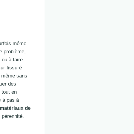
parfois même
ce problème,
ou à faire
mur fissuré
s, même sans
quer des
 tout en
s à pas à
matériaux de
 pérennité.