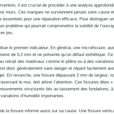
ervention, il est crucial de procéder à une analyse approfond
vos murs. Ces marques ne surviennent jamais sans cause et
es essentiels pour une réparation efficace. Pour distinguer u
un problème qui pourrait compromettre la solidité de l’ouvra
 en jeu.
titue le premier indicateur. En général, une microfissure, au
 moins de 0,2 mm et ne présente qu’un défaut esthétique. Ce 
 au retrait des matériaux comme le plâtre ou à des variations
 est donc généralement sans danger et réparé facilement a
er. En revanche, une fissure dépassant 2 mm de largeur, n
raversant le mur, doit attirer l’attention. Ces fissures dites 
ouvements structurels liés au tassement des fondations, à u
 variations d’humidité importantes.
e la fissure informe aussi sur sa cause. Une fissure vertic