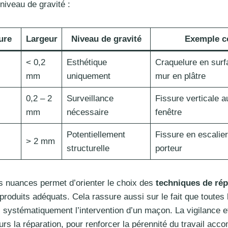
 niveau de gravité :
ure
Largeur
Niveau de gravité
Exemple c
< 0,2
Esthétique
Craquelure en surf
mm
uniquement
mur en plâtre
0,2 – 2
Surveillance
Fissure verticale a
mm
nécessaire
fenêtre
Potentiellement
Fissure en escalie
> 2 mm
structurelle
porteur
s nuances permet d’orienter le choix des
techniques de rép
produits adéquats. Cela rassure aussi sur le fait que toutes 
 systématiquement l’intervention d’un maçon. La vigilance et
rs la réparation, pour renforcer la pérennité du travail acco