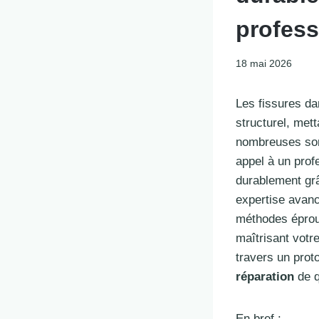
profess
18 mai 2026
Les fissures da
structurel, mett
nombreuses sont
appel à un profe
durablement gr
expertise avanc
méthodes éprouv
maîtrisant votr
travers un prot
réparation
de q
En bref :