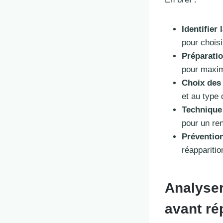
Identifier 
pour chois
Préparati
pour maxim
Choix des
et au type 
Technique 
pour un re
Préventio
réapparitio
Analyser
avant ré