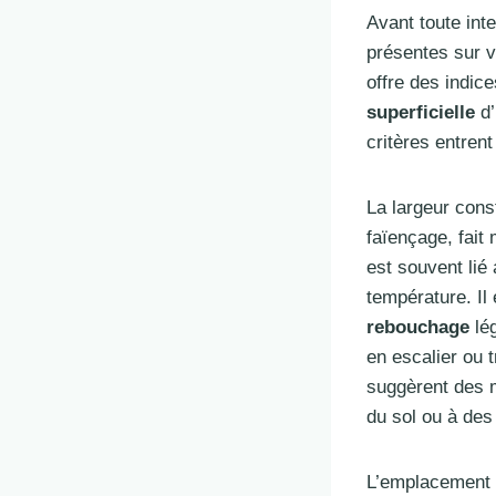
Avant toute int
présentes sur 
offre des indic
superficielle
d’
critères entrent
La largeur cons
faïençage, fait
est souvent lié
température. Il
rebouchage
lég
en escalier ou t
suggèrent des m
du sol ou à des
L’emplacement d