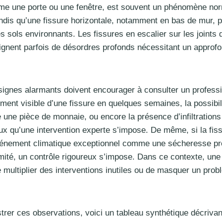
me une porte ou une fenêtre, est souvent un phénomène no
dis qu’une fissure horizontale, notamment en bas de mur, p
 sols environnants. Les fissures en escalier sur les joints 
ignent parfois de désordres profonds nécessitant un approf
 signes alarmants doivent encourager à consulter un profess
ement visible d’une fissure en quelques semaines, la possibil
une pièce de monnaie, ou encore la présence d’infiltrations
ux qu’une intervention experte s’impose. De même, si la fis
événement climatique exceptionnel comme une sécheresse pr
mité, un contrôle rigoureux s’impose. Dans ce contexte, une
e multiplier des interventions inutiles ou de masquer un pro
strer ces observations, voici un tableau synthétique décrivan