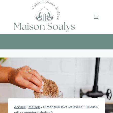
Aller
au
contenu
Accueil
/
Maison
/
Dimension lave-vaisselle : Quelles
tailles standard choisir ?